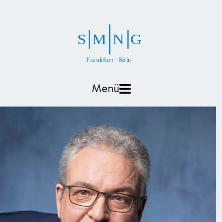
S
M
N
G
F
r
a
n
k
f
u
r
t
·
K
ö
l
n
Menü