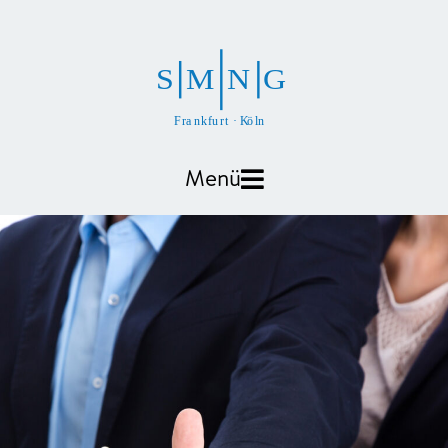
S
M
N
G
F
r
a
n
k
f
u
r
t
·
K
ö
l
n
Menü