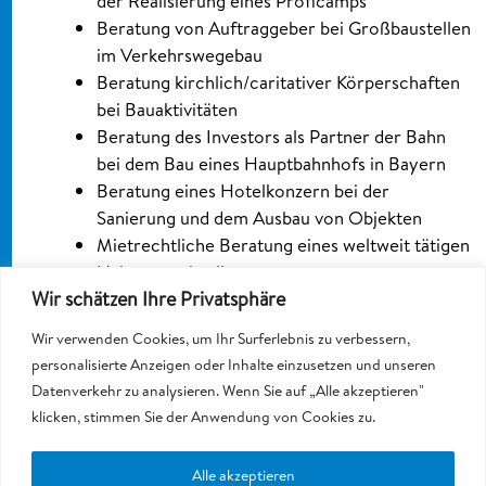
der Realisierung eines Proficamps
Beratung von Auftraggeber bei Großbaustellen
im Verkehrswegebau
Beratung kirchlich/caritativer Körperschaften
bei Bauaktivitäten
Beratung des Investors als Partner der Bahn
bei dem Bau eines Hauptbahnhofs in Bayern
Beratung eines Hotelkonzern bei der
Sanierung und dem Ausbau von Objekten
Mietrechtliche Beratung eines weltweit tätigen
Nahrungsmittelkonzerns
Wir schätzen Ihre Privatsphäre
Beratung einer Großbank bei Workout
Beratung eines international tätigen
Wir verwenden Cookies, um Ihr Surferlebnis zu verbessern,
Kosmetikherstellers im Zusammenhang mit der
personalisierte Anzeigen oder Inhalte einzusetzen und unseren
Errichtung eines Logistikzentrums
Datenverkehr zu analysieren. Wenn Sie auf „Alle akzeptieren"
Beratung von Ingenieurgesellschaften u.a. bei
klicken, stimmen Sie der Anwendung von Cookies zu.
dem Projekt BER
Beratung von zahlreichen
Alle akzeptieren