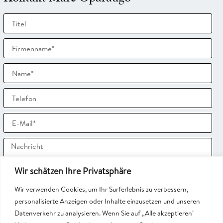
Wir schätzen Ihre Privatsphäre
Wir verwenden Cookies, um Ihr Surferlebnis zu verbessern,
Ich bin mit der Speicherung, Verarbeitung und Nutzung
personalisierte Anzeigen oder Inhalte einzusetzen und unseren
meiner (personenbezogenen) Daten zum Zwecke der
Datenverkehr zu analysieren. Wenn Sie auf „Alle akzeptieren"
Kontaktaufnahme durch SMNG Rechtsanwaltsgesellschaft