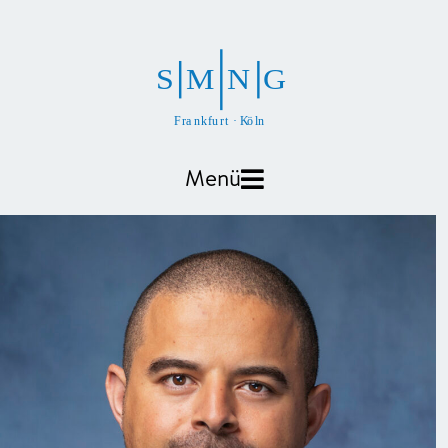
S
M
N
G
F
r
a
n
k
f
u
r
t
·
K
ö
l
n
Menü