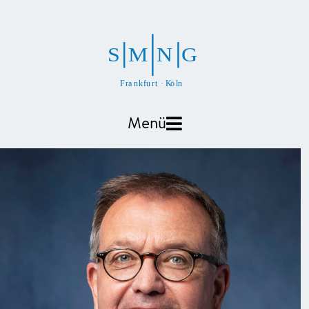
S
M
N
G
F
r
a
n
k
f
u
r
t
·
K
ö
l
n
Menü